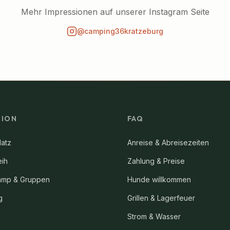
Mehr Impressionen auf unserer Instagram Seite
@camping36kratzeburg
TION
FAQ
atz
Anreise & Abreisezeiten
eih
Zahlung & Preise
mp & Gruppen
Hunde willkommen
g
Grillen & Lagerfeuer
Strom & Wasser