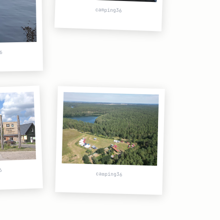
camping36
6
6
camping36