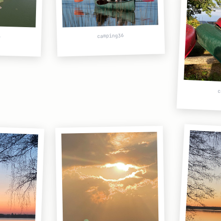
6
camping36
c