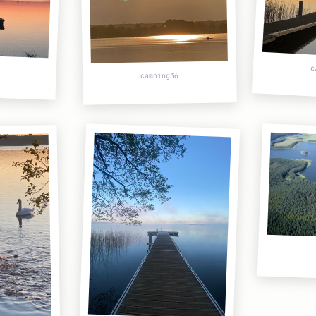
c
camping36