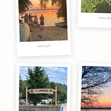
camping3
camping36