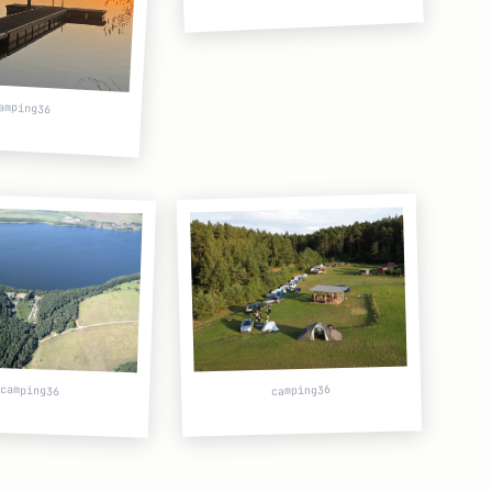
amping36
camping36
camping36