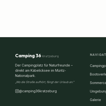
Camping 36
NAVIGA
Kratzeburg
Der Campingplatz für Naturfreunde –
Campingpl
direkt am Käbelicksee im Müritz-
Bootsverl
Nationalpark.
„Wo die Straße aufhört, fängt der Urlaub an."
Sommerca
@camping36kratzeburg
Umgebun
Galerie